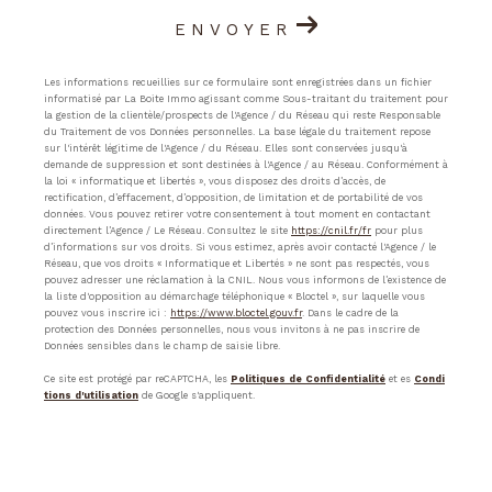
ENVOYER
Les informations recueillies sur ce formulaire sont enregistrées dans un fichier
informatisé par La Boite Immo agissant comme Sous-traitant du traitement pour
la gestion de la clientèle/prospects de l'Agence / du Réseau qui reste Responsable
du Traitement de vos Données personnelles. La base légale du traitement repose
sur l'intérêt légitime de l'Agence / du Réseau. Elles sont conservées jusqu'à
demande de suppression et sont destinées à l'Agence / au Réseau. Conformément à
la loi « informatique et libertés », vous disposez des droits d’accès, de
rectification, d’effacement, d’opposition, de limitation et de portabilité de vos
données. Vous pouvez retirer votre consentement à tout moment en contactant
directement l’Agence / Le Réseau. Consultez le site
https://cnil.fr/fr
pour plus
d’informations sur vos droits. Si vous estimez, après avoir contacté l'Agence / le
Réseau, que vos droits « Informatique et Libertés » ne sont pas respectés, vous
pouvez adresser une réclamation à la CNIL. Nous vous informons de l’existence de
la liste d'opposition au démarchage téléphonique « Bloctel », sur laquelle vous
pouvez vous inscrire ici :
https://www.bloctel.gouv.fr
. Dans le cadre de la
protection des Données personnelles, nous vous invitons à ne pas inscrire de
Données sensibles dans le champ de saisie libre.
Ce site est protégé par reCAPTCHA, les
Politiques de Confidentialité
et es
Condi
tions d'utilisation
de Google s'appliquent.