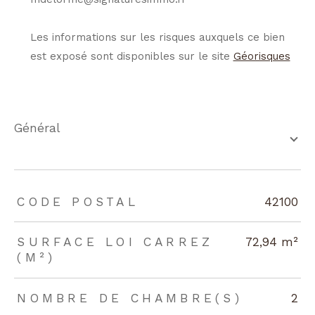
Les informations sur les risques auxquels ce bien
est exposé sont disponibles sur le site
Géorisques
général
TRAD_ZEPHYR_Caracteristique
TRAD_ZEPHYR_Valeurs
CODE POSTAL
42100
SURFACE LOI CARREZ
72,94 m²
(M²)
NOMBRE DE CHAMBRE(S)
2