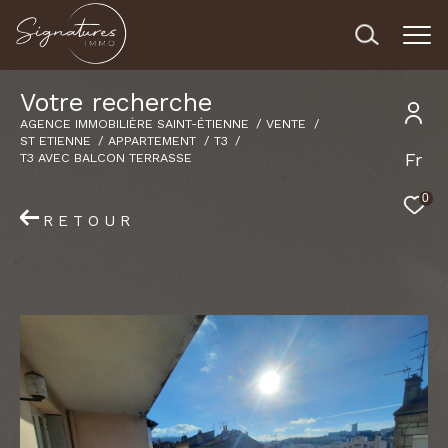
V
o
t
r
e
r
e
c
h
e
r
c
h
e
AGENCE IMMOBILIÈRE SAINT-ÉTIENNE
VENTE
ST ETIENNE
APPARTEMENT
T3
Fr
T3 AVEC BALCON TERRASSE
0
RETOUR