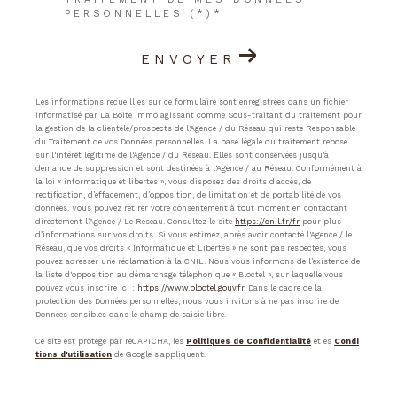
PERSONNELLES (*)*
ENVOYER
Les informations recueillies sur ce formulaire sont enregistrées dans un fichier
informatisé par La Boite Immo agissant comme Sous-traitant du traitement pour
la gestion de la clientèle/prospects de l'Agence / du Réseau qui reste Responsable
du Traitement de vos Données personnelles. La base légale du traitement repose
sur l'intérêt légitime de l'Agence / du Réseau. Elles sont conservées jusqu'à
demande de suppression et sont destinées à l'Agence / au Réseau. Conformément à
la loi « informatique et libertés », vous disposez des droits d’accès, de
rectification, d’effacement, d’opposition, de limitation et de portabilité de vos
données. Vous pouvez retirer votre consentement à tout moment en contactant
directement l’Agence / Le Réseau. Consultez le site
https://cnil.fr/fr
pour plus
d’informations sur vos droits. Si vous estimez, après avoir contacté l'Agence / le
Réseau, que vos droits « Informatique et Libertés » ne sont pas respectés, vous
pouvez adresser une réclamation à la CNIL. Nous vous informons de l’existence de
la liste d'opposition au démarchage téléphonique « Bloctel », sur laquelle vous
pouvez vous inscrire ici :
https://www.bloctel.gouv.fr
. Dans le cadre de la
protection des Données personnelles, nous vous invitons à ne pas inscrire de
Données sensibles dans le champ de saisie libre.
Ce site est protégé par reCAPTCHA, les
Politiques de Confidentialité
et es
Condi
tions d'utilisation
de Google s'appliquent.