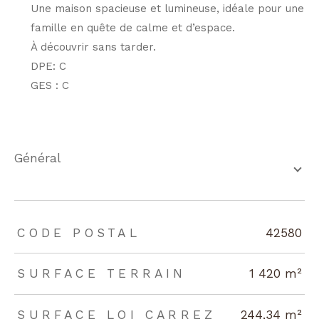
Une maison spacieuse et lumineuse, idéale pour une
famille en quête de calme et d’espace.
À découvrir sans tarder.
DPE: C
GES : C
général
TRAD_ZEPHYR_Caracteristique
TRAD_ZEPHYR_Valeurs
CODE POSTAL
42580
SURFACE TERRAIN
1 420 m²
SURFACE LOI CARREZ
244,34 m²