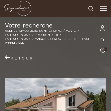
V
o
t
r
e
r
e
c
h
e
r
c
h
e
AGENCE IMMOBILIÈRE SAINT-ÉTIENNE
VENTE
LA TOUR EN JAREZ
MAISON
T8
Fr
LA TOUR EN JAREZ MAISON 244 M AVEC PISCINE ET VUE
IMPRENABLE
0
RETOUR