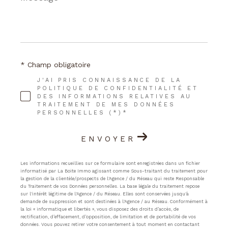
*
* Champ obligatoire
J'AI PRIS CONNAISSANCE DE LA
POLITIQUE DE CONFIDENTIALITÉ ET
DES INFORMATIONS RELATIVES AU
TRAITEMENT DE MES DONNÉES
PERSONNELLES (*)*
ENVOYER
Les informations recueillies sur ce formulaire sont enregistrées dans un fichier
informatisé par La Boite Immo agissant comme Sous-traitant du traitement pour
la gestion de la clientèle/prospects de l'Agence / du Réseau qui reste Responsable
du Traitement de vos Données personnelles. La base légale du traitement repose
sur l'intérêt légitime de l'Agence / du Réseau. Elles sont conservées jusqu'à
demande de suppression et sont destinées à l'Agence / au Réseau. Conformément à
la loi « informatique et libertés », vous disposez des droits d’accès, de
rectification, d’effacement, d’opposition, de limitation et de portabilité de vos
données. Vous pouvez retirer votre consentement à tout moment en contactant