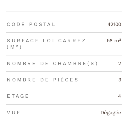
TRAD_ZEPHYR_Caracteristique
TRAD_ZEPHYR_Valeurs
CODE POSTAL
42100
SURFACE LOI CARREZ
58 m²
(M²)
NOMBRE DE CHAMBRE(S)
2
NOMBRE DE PIÈCES
3
ETAGE
4
VUE
Dégagée