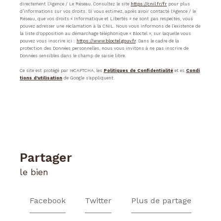
directement l’Agence / Le Réseau. Consultez le site
https://cnil.fr/fr
pour plus
d’informations sur vos droits. Si vous estimez, après avoir contacté l'Agence / le
Réseau, que vos droits « Informatique et Libertés » ne sont pas respectés, vous
pouvez adresser une réclamation à la CNIL. Nous vous informons de l’existence de
la liste d'opposition au démarchage téléphonique « Bloctel », sur laquelle vous
pouvez vous inscrire ici :
https://www.bloctel.gouv.fr
. Dans le cadre de la
protection des Données personnelles, nous vous invitons à ne pas inscrire de
Données sensibles dans le champ de saisie libre.
Ce site est protégé par reCAPTCHA, les
Politiques de Confidentialité
et es
Condi
tions d'utilisation
de Google s'appliquent.
partager
le bien
Facebook
Twitter
Plus de partage