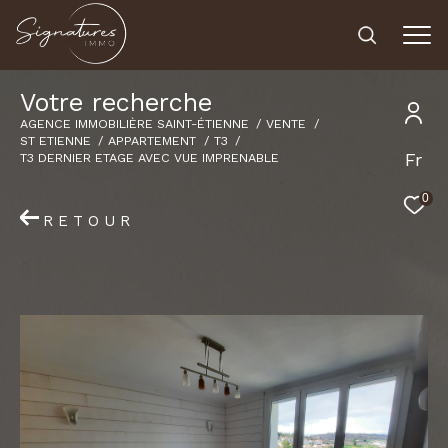
V
o
t
r
e
r
e
c
h
e
r
c
h
e
AGENCE IMMOBILIÈRE SAINT-ÉTIENNE
VENTE
ST ETIENNE
APPARTEMENT
T3
Fr
T3 DERNIER ETAGE AVEC VUE IMPRENABLE
0
RETOUR