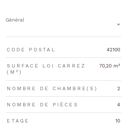
général
TRAD_ZEPHYR_Caracteristique
TRAD_ZEPHYR_Valeurs
CODE POSTAL
42100
SURFACE LOI CARREZ
70,20 m²
(M²)
NOMBRE DE CHAMBRE(S)
2
NOMBRE DE PIÈCES
4
ETAGE
10