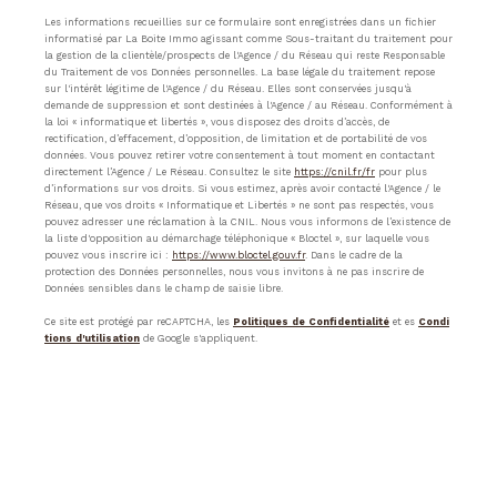
Les informations recueillies sur ce formulaire sont enregistrées dans un fichier
informatisé par La Boite Immo agissant comme Sous-traitant du traitement pour
la gestion de la clientèle/prospects de l'Agence / du Réseau qui reste Responsable
du Traitement de vos Données personnelles. La base légale du traitement repose
sur l'intérêt légitime de l'Agence / du Réseau. Elles sont conservées jusqu'à
demande de suppression et sont destinées à l'Agence / au Réseau. Conformément à
la loi « informatique et libertés », vous disposez des droits d’accès, de
rectification, d’effacement, d’opposition, de limitation et de portabilité de vos
données. Vous pouvez retirer votre consentement à tout moment en contactant
directement l’Agence / Le Réseau. Consultez le site
https://cnil.fr/fr
pour plus
d’informations sur vos droits. Si vous estimez, après avoir contacté l'Agence / le
Réseau, que vos droits « Informatique et Libertés » ne sont pas respectés, vous
pouvez adresser une réclamation à la CNIL. Nous vous informons de l’existence de
la liste d'opposition au démarchage téléphonique « Bloctel », sur laquelle vous
pouvez vous inscrire ici :
https://www.bloctel.gouv.fr
. Dans le cadre de la
protection des Données personnelles, nous vous invitons à ne pas inscrire de
Données sensibles dans le champ de saisie libre.
Ce site est protégé par reCAPTCHA, les
Politiques de Confidentialité
et es
Condi
tions d'utilisation
de Google s'appliquent.