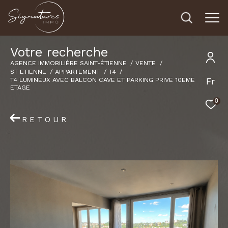
V
o
t
r
e
r
e
c
h
e
r
c
h
e
AGENCE IMMOBILIÈRE SAINT-ÉTIENNE
VENTE
ST ETIENNE
APPARTEMENT
T4
Fr
T4 LUMINEUX AVEC BALCON CAVE ET PARKING PRIVE 10EME
ETAGE
0
RETOUR